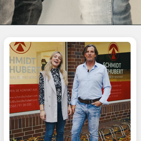
IHR ANSPRECHPARTNER
Wir stellen die entscheidenden Fragen, um jede
Jobvermittlung und jedes Stellenangebot in
Gronau, Ahaus und Umgebung zu einem
perfekten Match zu machen. Denn genau das ist
es, was wir wollen: Eine Personalvermittlung, bei
der sowohl Mitarbeiter als auch Unternehmen
profitieren.