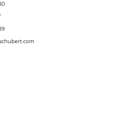
30
7
39
schubert.com